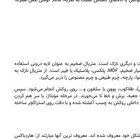
 لوکس یا کالاهای حساس نسبت به ضربه، مانند گوشی تلفن همراه،
و دیگری نازک است. متریال ضخیم به عنوان لایه درونی استفاده
می‌شود که به آن مغزی می‌گویند و معمولن از جنس مقوای بسیار ضخیم، MDF، پلکسی، پلاستیک یا فیبر است. از متریال نازک به
، پارچه، چرم طبیعی و چرم مصنوعی را دربر می‌گیرد.
س)، طلاکوب، یووی یا سلفون و … روی روکش انجام می‌شود. سپس
عبه، برش و خط تا می‌خورند. در مرحله مونتاژ، با سر هم کردن
داخلی روکش به چسب آغشته شده و با دقت روی استراکچر ساخته
 شکل خود معروف شده اند. معروف ترین آنها عبارتند از: هاردباکس