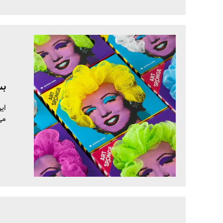
بس
ای
می