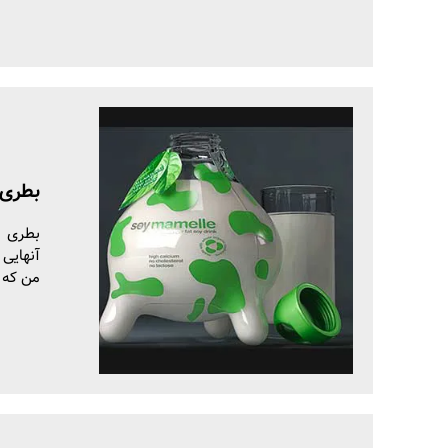
بطری 
بطری ش
آنهایی 
من که 